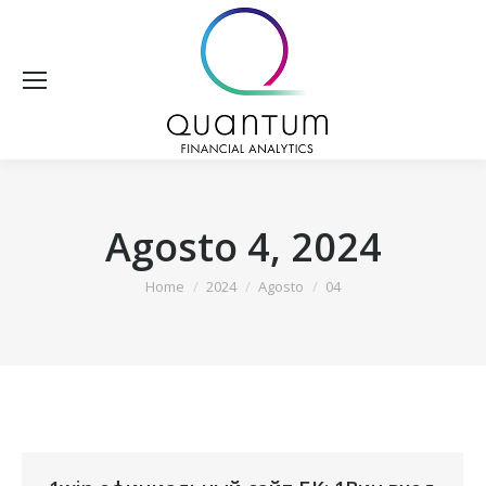
Agosto 4, 2024
You are here:
Home
2024
Agosto
04