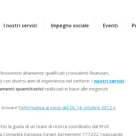
I nostri servizi
Impegno sociale
Eventi
P
I nostri servizi
Impegno sociale
Eventi
P
essionisti altamente qualificati (consulenti finanziari,
ti) con diversi anni di esperienza nel settore. I
nostri servizi
umenti quantitativi
realizzati in base alle esigenze
 trovare l
‘Informativa ai sensi del DL 18 ottobre 2012 n
otto la guida di un team di ricerca coordinato dal Prof.
la Comunità Europea (Grant Agreement 777222 ) passando