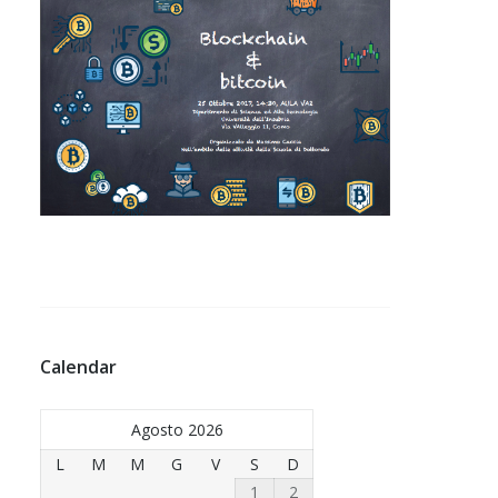
Calendar
Agosto 2026
L
M
M
G
V
S
D
1
2