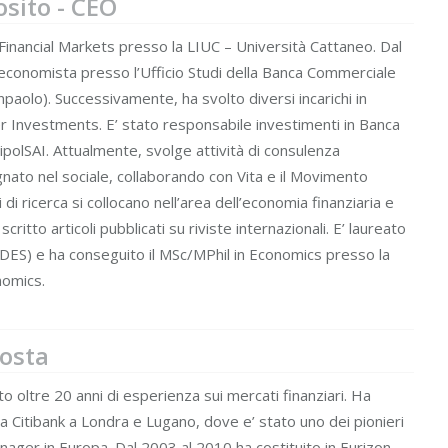
sito - CEO
Financial Markets presso la LIUC – Università Cattaneo. Dal
economista presso l’Ufficio Studi della Banca Commerciale
npaolo). Successivamente, ha svolto diversi incarichi in
 Investments. E’ stato responsabile investimenti in Banca
nipolSAI. Attualmente, svolge attività di consulenza
ato nel sociale, collaborando con Vita e il Movimento
i di ricerca si collocano nell’area dell’economia finanziaria e
itto articoli pubblicati su riviste internazionali. E’ laureato
(DES) e ha conseguito il MSc/MPhil in Economics presso la
nomics.
osta
 oltre 20 anni di esperienza sui mercati finanziari. Ha
a a Citibank a Londra e Lugano, dove e’ stato uno dei pionieri
manager in Europa. Dal 2003 al 2010 ha costituito in Eurizon