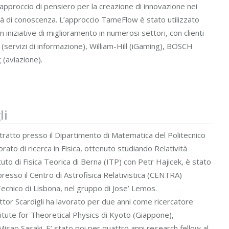
pproccio di pensiero per la creazione di innovazione nei
ità di conoscenza. L’approccio TameFlow è stato utilizzato
 iniziative di miglioramento in numerosi settori, con clienti
servizi di informazione), William-Hill (iGaming), BOSCH
(aviazione).
li
tratto presso il Dipartimento di Matematica del Politecnico
orato di ricerca in Fisica, ottenuto studiando Relatività
tuto di Fisica Teorica di Berna (ITP) con Petr Hajicek, è stato
resso il Centro di Astrofisica Relativistica (CENTRA)
 Tecnico di Lisbona, nel gruppo di Jose’ Lemos.
tor Scardigli ha lavorato per due anni come ricercatore
itute for Theoretical Physics di Kyoto (Giappone),
isao Sasaki. E’ stato poi per quattro anni research fellow al