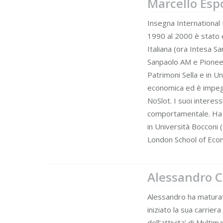
Marcello Espo
Insegna International 
1990 al 2000 è stato 
Italiana (ora Intesa Sa
Sanpaolo AM e Pioneer
Patrimoni Sella e in U
economica ed è impegn
NoSlot. I suoi interess
comportamentale. Ha scr
in Università Bocconi 
London School of Eco
Alessandro C
Alessandro ha maturato
iniziato la sua carrier
dell’attivita’ di Multi