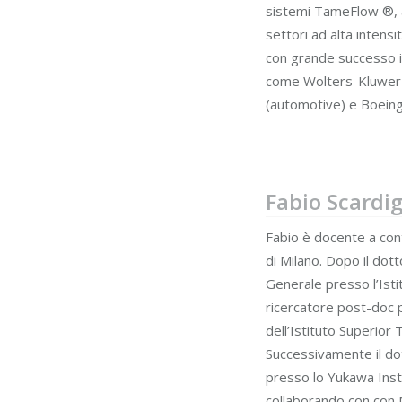
sistemi TameFlow ®, a
settori ad alta intens
con grande successo in
come Wolters-Kluwer (
(automotive) e Boeing 
Fabio Scardig
Fabio è docente a con
di Milano. Dopo il dott
Generale presso l’Isti
ricercatore post-doc p
dell’Istituto Superior
Successivamente il dot
presso lo Yukawa Inst
collaborando con con M